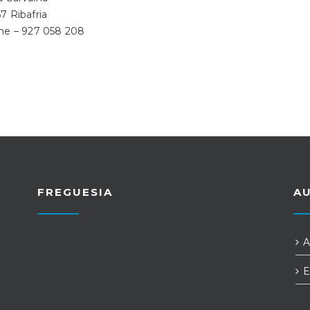
7 Ribafria
ne – 927 058 208
FREGUESIA
A
A
E