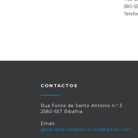
580-55
Telefo
CONTACTOS
Rua Fonte de Santo António n.º 3
2580-557 Ribafria
Email:
geral.ribafriaeppalhacana@gmail.com