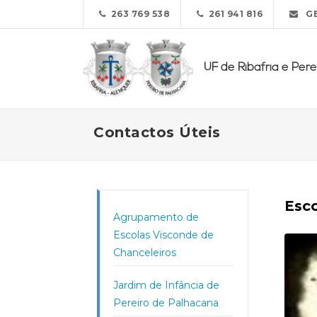
263 769 538
261 941 816
GE
UF de Ribafria e Per
Contactos Úteis
Esco
Agrupamento de
Escolas Visconde de
Chanceleiros
Jardim de Infância de
Pereiro de Palhacana