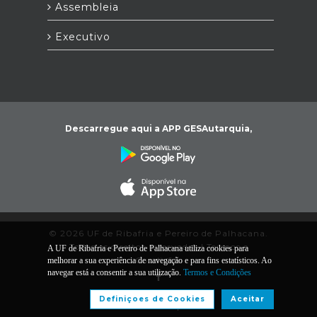
Assembleia
Executivo
Descarregue aqui a APP GESAutarquia,
© 2026 UF de Ribafria e Pereiro de Palhacana.
Todos os direitos reservados |
Termos e
A UF de Ribafria e Pereiro de Palhacana utiliza cookies para
Condições
melhorar a sua experiência de navegação e para fins estatísticos. Ao
navegar está a consentir a sua utilização.
Termos e Condições
Definiçoes de Cookies
Aceitar
Desenvolvido por: